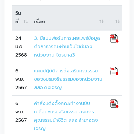
วัน
ที่
เรื่อง
24
3. มีแบบฟอร์มการเผยแพร่ข้อมูล
มิ.ย.
ต่อสาธารณะผ่านเว็บไซต์ของ
2568
หน่วยงาน ไตรมาส3
6
แผนปฏิบัติการส่งเสริมคุณธรรม
พ.ย.
ของชมรมจริยธรรมของหน่วยงาน
2567
สสอ.ดงเจริญ
6
คำสั่งแต่งตั้งคณะทำงานขับ
พ.ย.
เคลื่อนชมรมจริยธรรม องค์กร
2567
คุณธรรมนำชีวิต สสอ.อำเภอดง
เจริญ