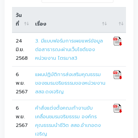
วัน
ที่
เรื่อง
24
3. มีแบบฟอร์มการเผยแพร่ข้อมูล
มิ.ย.
ต่อสาธารณะผ่านเว็บไซต์ของ
2568
หน่วยงาน ไตรมาส3
6
แผนปฏิบัติการส่งเสริมคุณธรรม
พ.ย.
ของชมรมจริยธรรมของหน่วยงาน
2567
สสอ.ดงเจริญ
6
คำสั่งแต่งตั้งคณะทำงานขับ
พ.ย.
เคลื่อนชมรมจริยธรรม องค์กร
2567
คุณธรรมนำชีวิต สสอ.อำเภอดง
เจริญ