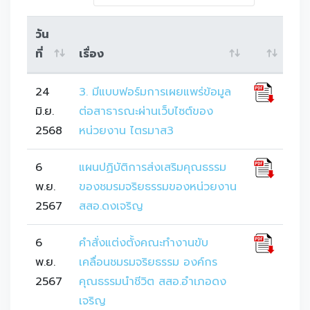
วัน
ที่
เรื่อง
24
3. มีแบบฟอร์มการเผยแพร่ข้อมูล
มิ.ย.
ต่อสาธารณะผ่านเว็บไซต์ของ
2568
หน่วยงาน ไตรมาส3
6
แผนปฏิบัติการส่งเสริมคุณธรรม
พ.ย.
ของชมรมจริยธรรมของหน่วยงาน
2567
สสอ.ดงเจริญ
6
คำสั่งแต่งตั้งคณะทำงานขับ
พ.ย.
เคลื่อนชมรมจริยธรรม องค์กร
2567
คุณธรรมนำชีวิต สสอ.อำเภอดง
เจริญ